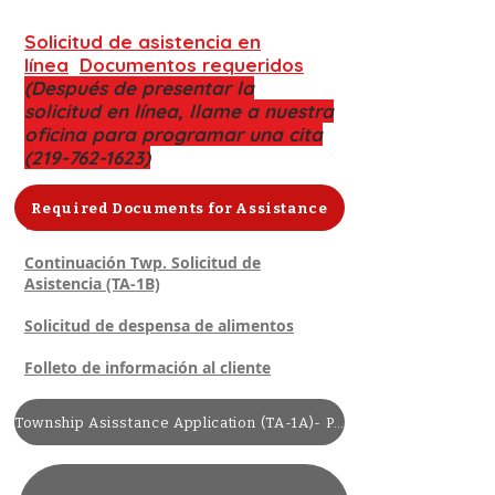
Solicitud de asistencia en
línea
Documentos requeridos
(Después de presentar la
solicitud en línea, llame a nuestra
oficina para programar una cita
(219-762-1623)
Solicitud de asistencia del municipio
Required Documents for Assistance
(TA-1A)
Continuación Twp. Solicitud de
Asistencia (TA-1B)
Solicitud de despensa de alimentos
Folleto de información al cliente
Indiana EAP (rhsconnect.com)
Township Asisstance Application (TA-1A)- Printable