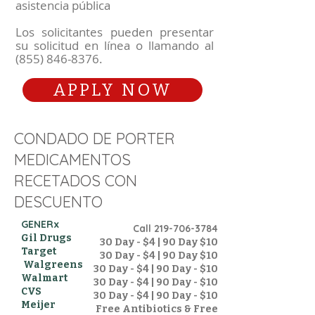
asistencia pública
Los solicitantes pueden presentar
su solicitud en línea o llamando al
(855) 846-8376
.
APPLY NOW
CONDADO DE PORTER
MEDICAMENTOS
RECETADOS CON
DESCUENTO
GENERx
Call
219-706-3784
Gil Drugs
30 Day - $4 | 90 Day $10
Tar
get
30 Day - $4 | 90 Day $10
Walgreens
30 Day - $4 | 90 Day - $10
Walmart
30 Day - $4 | 90 Day - $10
CVS
30 Day - $4 | 90 Day - $10
Meijer
Free Antibiotics & Free